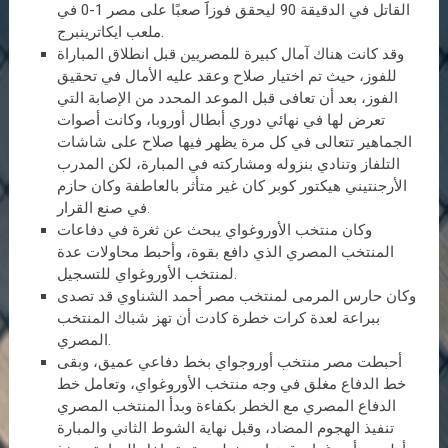
القاتل في الدقيقة 90 ليحقق فوزاََ صعبًا على مصر 1-0 في
ملعب ايكاترينبرج.
وقد كانت هناك آمال كبيرة للمصريين قبل انطلاق المباراة
للفوز، حيث تم اختيار صلاح وعقد عليه الأمال في تحقيق
الفوز، بعد أن تعافى قبل الموعد المحدد من الإصابة التي
تعرض لها في نهائي دوري أبطال أوروبا، وكانت أصوات
الجماهير تتعالى في كل مرة يظهر فيها صلاح على شاشات
التلفاز وتنادي بنزوله ومشاركته في المبارة، لكن المدرب
الأرجنتيني هيكتور كوبر كان غير متأثر بالعاطفة وكان حازم
في صنع القرار.
وكان منتخب الأوروغواي يبحث عن ثغرة في دفاعات
المنتخب المصري الذي دافع بقوة، وأحبط محاولات عدة
لمنتخب الأوروغواي للتسجيل.
وكان حارس المرمى لمنتخب مصر أحمد الشناوي قد تصدى
ببراعة لعدة كرات خطرة كادت أن تهز شباك المنتخب
المصري.
أحبطت مصر منتخب أوروجواي بخط دفاعي عميق، وبقى
خط الدفاع مغلق في وجه منتخب الأوروغواي، وتعامل خط
الدفاع المصري مع الخطر بكفاءة وبدأ المنتخب المصري
تنفيذ الهجوم المضاد، وقبل نهاية الشوط الثاني والمبارة