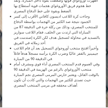
أظهرت أوروغواي قوتها وضغطت بقوة داخل المبارة، ونفذ
خط هجوم فريق الأوروغواي هجمات قوية أستطاع بها
الضغط وبقوة على خط الدفاع المصري.
وجاءت كرة اللاعب اديسون كافاني الأقرب إلى كسر
الجمود نتيجة صد الكثير من الهجمات بواسطة الدفاع
للمنتخب المصري، وذلك من ركلة حرة في الدقيقة 87 من
المباراة التي ارتدت من الخلف، فقام اللاعب سواريز
بالتسديد في محاولة لتسجيل هدف لكن الكرة إصتدمت في
أحد زملائه في الفريق.
وأخيراً افتتح منتخب أوروجواي التسجيل بعد أن قام اللاعب
جيمينيز بالقفز عاليًا وضرب الكرة برأسه مسجلاََ هدفاََ قاتلاََ
في الدقيقة 90 من المبارة.
وفي العموم قدم المنتخب المصري أداء قوي ومشرف أمام
منتحب الأوروغواي بالرغم من الهزيمة في الدقيقة 90
بالوقت القاتل، ويعتبر حارس المرمى المصري نجم المبارة
حيث تصدى للكثير من الهجمات والتي كادت أن تكون
أهداف محققه في مرمى المنتخب المصري.