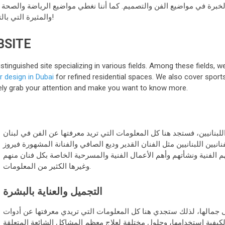
الخبرة في مواضيع الفن والتصميم. كما أننا نغطي مواضيع الرياضة والصحة ا
والمثيرة التي بالتأكيد سوف تجذب إنتباهك وتجعلك تريد معرفة المزيد!
BSITE
stinguished site specializing in various fields. Among these fields, we
or design in Dubai
for refined residential spaces. We also cover sports
surely grab your attention and make you want to know more.
للبنانيين، فستجد هنا كل المعلومات التي تريد معرفتها عن الفن في لبنان
ين اللبنانيين مثل الفنان القدير وديع الصافي والفنانة المشهورة فيروز
الفنية ونشأتهم وأهم الأعمال الفنية والمسرحية الخاصة بكل فنان منهم
وغيرها الكثير من المعلومات.
التجميل والعناية بالبشرة
لى جمالها، لذلك ستجدي هنا كل المعلومات التي تريدي معرفتها عن أدوات
كيفية إستخدامها، وحلول مختلفة لعلاج معظم المشاكل الشائعة المتعلقة